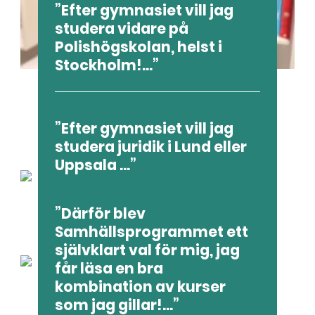
Efter gymnasiet vill jag
studera vidare på
Polishögskolan, helst i
Stockholm!...
Elin
Efter gymnasiet vill jag
Samhällsvetenskapsprogramme
studera juridik i Lund eller
t
Uppsala ...
Därför blev
Max
Samhällsprogrammet ett
Ekonomiprogrammet
självklart val för mig, jag
får läsa en bra
kombination av kurser
som jag gillar!...