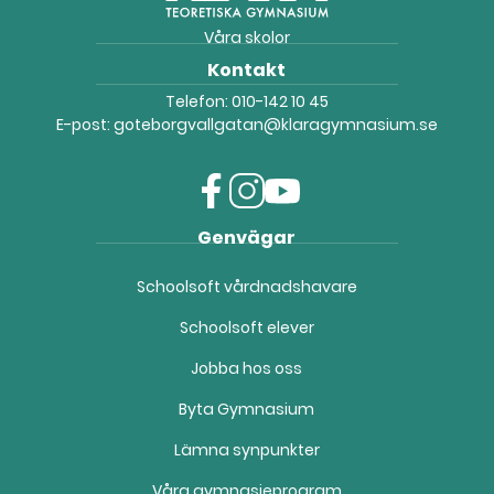
Våra skolor
Kontakt
Telefon:
010-142 10 45
E-post:
goteborgvallgatan@klaragymnasium.se
f
i
y
Genvägar
a
n
o
c
s
u
Schoolsoft vårdnadshavare
e
t
t
b
a
u
Schoolsoft elever
o
g
b
o
r
e
Jobba hos oss
k
a
(
(
m
ö
Byta Gymnasium
ö
(
p
Lämna synpunkter
p
ö
p
p
p
n
Våra gymnasieprogram