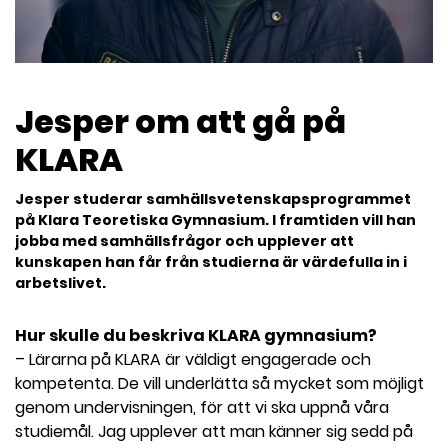
l
Jesper om att gå på
KLARA
Jesper studerar samhällsvetenskapsprogrammet
på Klara Teoretiska Gymnasium. I framtiden vill han
jobba med samhällsfrågor och upplever att
kunskapen han får från studierna är värdefulla in i
arbetslivet.
Hur skulle du beskriva KLARA gymnasium?
– Lärarna på KLARA är väldigt engagerade och
kompetenta. De vill underlätta så mycket som möjligt
genom undervisningen, för att vi ska uppnå våra
studiemål. Jag upplever att man känner sig sedd på