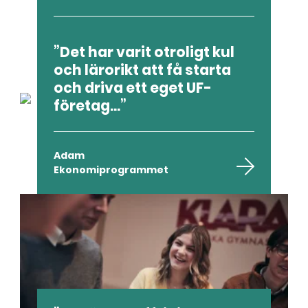
Ida
Det har varit otroligt kul
Samhällsvetenskapsprogramme
och lärorikt att få starta
t
och driva ett eget UF-
företag...
Adam
Ekonomiprogrammet