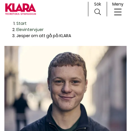
Sök
Meny
H
Huvudnavigation
Start
o
Elevintervjuer
p
Jesper om att gå på KLARA
p
a
t
i
l
l
i
n
n
e
h
å
l