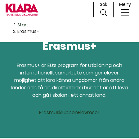
Sök
Meny
H
Huvudnavigation
Start
o
Erasmus+
p
Erasmus+
p
a
t
Erasmus+ är EU:s program för utbildning och
i
internationellt samarbete som ger elever
l
möjlighet att lära känna ungdomar från andra
l
länder och få en direkt inblick i hur det är att leva
i
och gå i skolan i ett annat land.
n
n
e
Erasmusklubben
Elevresor
h
å
l