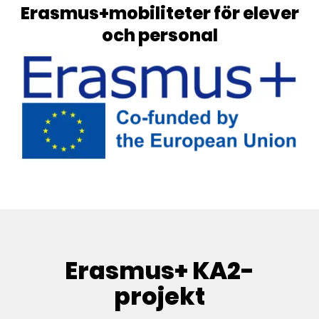
Erasmus+mobiliteter för elever
t
och personal
f
ö
n
s
t
e
r
)
Erasmus+ KA2-
projekt