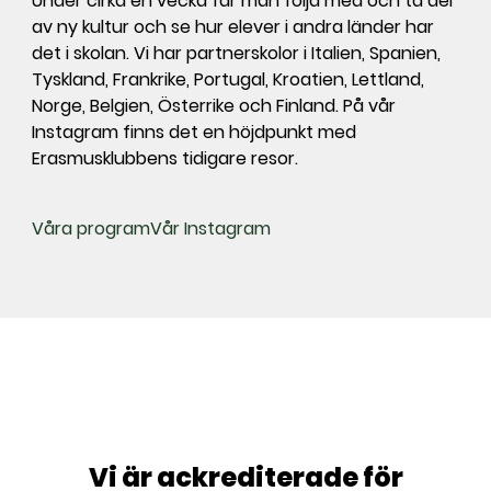
Under cirka en vecka får man följa med och ta del
av ny kultur och se hur elever i andra länder har
det i skolan. Vi har partnerskolor i Italien, Spanien,
Tyskland, Frankrike, Portugal, Kroatien, Lettland,
Norge, Belgien, Österrike och Finland. På vår
Instagram finns det en höjdpunkt med
Erasmusklubbens tidigare resor.
(
Våra program
Vår Instagram
ö
p
p
n
a
s
i
n
y
Vi är ackrediterade för
t