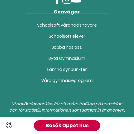
f
i
y
Genvägar
a
n
o
c
s
u
Schoolsoft vårdnadshavare
e
t
t
b
a
u
Schoolsoft elever
o
g
b
o
r
e
Jobba hos oss
k
a
(
(
m
ö
Byta Gymnasium
ö
(
p
Lämna synpunkter
p
ö
p
p
p
n
Våra gymnasieprogram
n
p
a
a
n
s
s
a
i
i
s
n
Vi använder cookies för att mäta trafiken på hemsidan
n
i
y
och för statistik. Informationen som samlas in är anonym.
y
n
t
t
y
t
Besök Öppet hus
t
t
f
f
t
ö