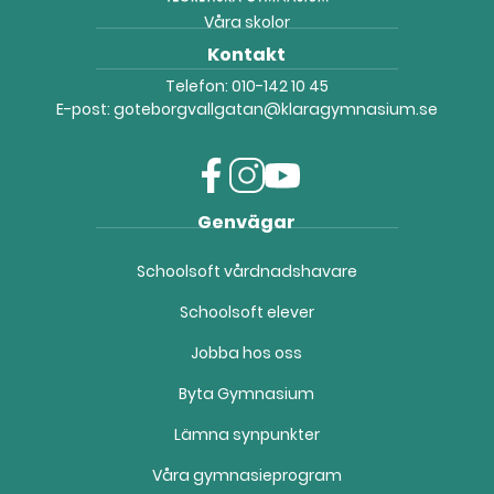
Våra skolor
Kontakt
Telefon:
010-142 10 45
E-post:
goteborgvallgatan@klaragymnasium.se
f
i
y
Genvägar
a
n
o
c
s
u
Schoolsoft vårdnadshavare
e
t
t
b
a
u
Schoolsoft elever
o
g
b
o
r
e
Jobba hos oss
k
a
(
(
m
ö
Byta Gymnasium
ö
(
p
Lämna synpunkter
p
ö
p
p
p
n
Våra gymnasieprogram
n
p
a