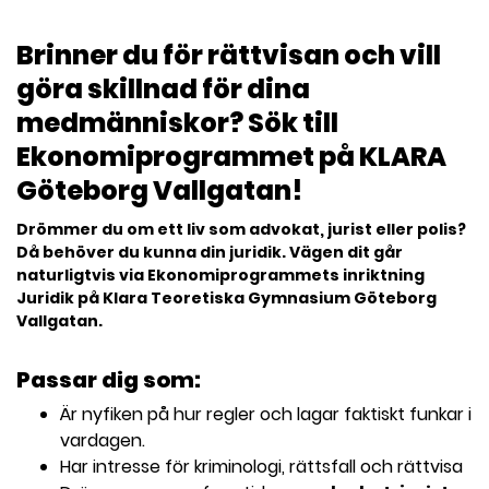
l
Brinner du för rättvisan och vill
göra skillnad för dina
medmänniskor? Sök till
Ekonomiprogrammet på KLARA
Göteborg Vallgatan!
Drömmer du om ett liv som advokat, jurist eller polis?
Då behöver du kunna din juridik. Vägen dit går
naturligtvis via Ekonomiprogrammets inriktning
Juridik på Klara Teoretiska Gymnasium Göteborg
Vallgatan.
Passar dig som:
Är nyfiken på hur regler och lagar faktiskt funkar i
vardagen.
Har intresse för kriminologi, rättsfall och rättvisa