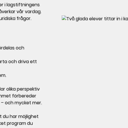
r i lagstiftningens
påverkar vår vardag.
ridiska frågor.
ördelas och
rta och driva ett
em.
r olika perspektiv
ammet förbereder
– och mycket mer.
t du har möjlighet
ilket program du