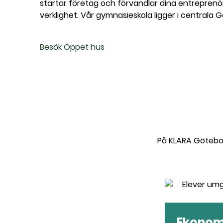
startar företag och förvandlar dina entreprenö
l
verklighet. Vår gymnasieskola ligger i centrala 
l
Besök Öppet hus
På
KLARA Götebo
Ekonom