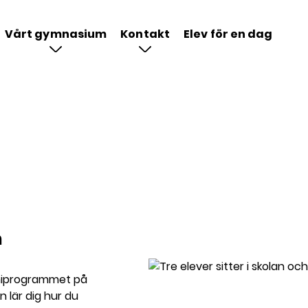
Vårt gymnasium
Kontakt
Elev för en dag
n
omiprogrammet på
 lär dig hur du