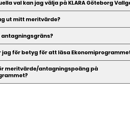
duella val kan jag välja på KLARA Göteborg Vall
ag ut mitt meritvärde?
 antagningsgräns?
 jag för betyg för att läsa Ekonomiprogramme
för meritvärde/antagningspoäng på
grammet?