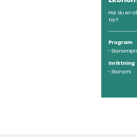
Har du en a
för?
Program
Ekonomip
Inriktning
Ekonomi