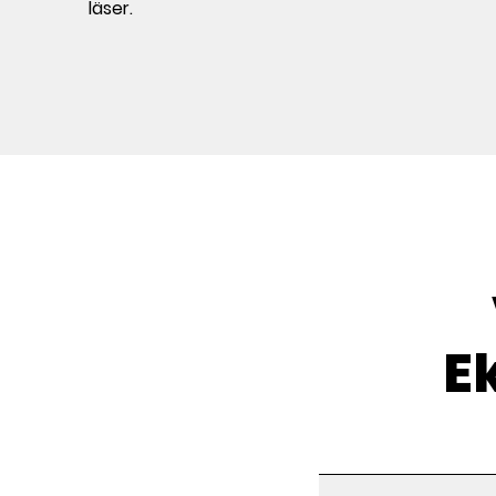
läser.
E