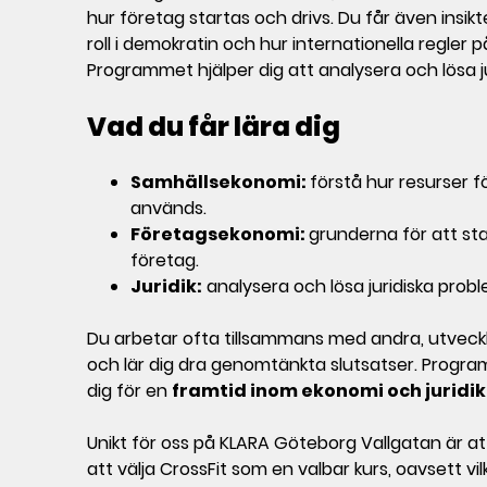
hur företag startas och drivs. Du får även insikte
roll i demokratin och hur internationella regler 
Programmet hjälper dig att analysera och lösa ju
Vad du får lära dig
Samhällsekonomi:
förstå hur resurser f
används.
Företagsekonomi:
grunderna för att sta
företag.
Juridik:
analysera och lösa juridiska probl
Du arbetar ofta tillsammans med andra, utveckla
och lär dig dra genomtänkta slutsatser. Progr
dig för en
framtid inom ekonomi och juridik
Unikt för oss på KLARA Göteborg Vallgatan är at
att välja CrossFit som en valbar kurs, oavsett v