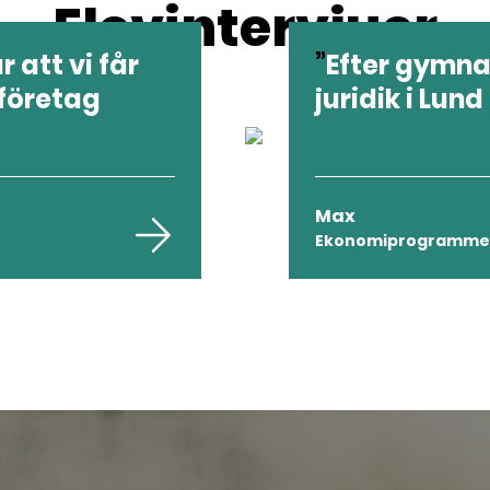
Elevintervjuer
 att vi får
Efter gymnas
 företag
juridik i Lund
Max
Ekonomiprogramme