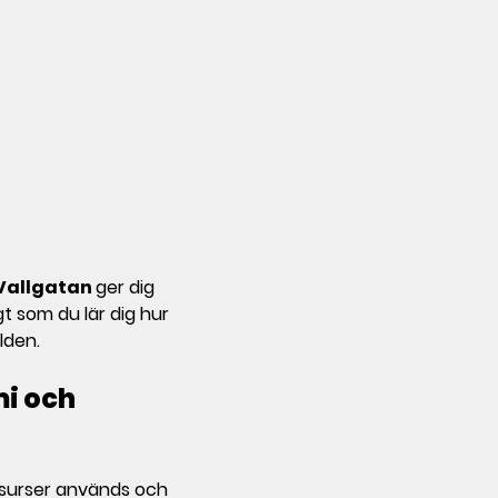
Vallgatan
ger dig
gt som du lär dig hur
lden.
mi och
resurser används och