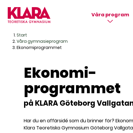
Våra program
H
Huvudnavigation
Start
o
Våra gymnasieprogram
p
Ekonomiprogrammet
p
a
Ekonomi­
t
i
programmet
l
l
i
på KLARA Göteborg Vallgata
n
n
e
Har du en affärsidé som du brinner för? Ekon
h
Klara Teoretiska Gymnasium Göteborg Vallgatan
å