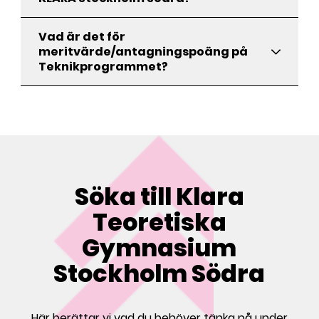
Vad är det för
meritvärde/antagningspoäng på
Teknikprogrammet?
Söka till Klara
Teoretiska
Gymnasium
Stockholm Södra
Här berättar vi vad du behöver tänka på under