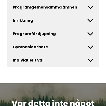
Programgemensamma ämnen
Inriktning
Programfördjupning
Gymnasiearbete
Individuellt val
Var detta inte något