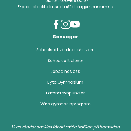
Telefon:
070-168 00 97
E-post:
stockholmsodra@klaragymnasium.se
f
i
y
Genvägar
a
n
o
c
s
u
Schoolsoft vårdnadshavare
e
t
t
b
a
u
Schoolsoft elever
o
g
b
o
r
e
Jobba hos oss
k
a
(
(
m
ö
Byta Gymnasium
ö
(
p
Lämna synpunkter
p
ö
p
p
p
n
Våra gymnasieprogram
n
p
a
a
n
s
s
a
i
i
s
n
Vi använder cookies för att mäta trafiken på hemsidan
n
i
y