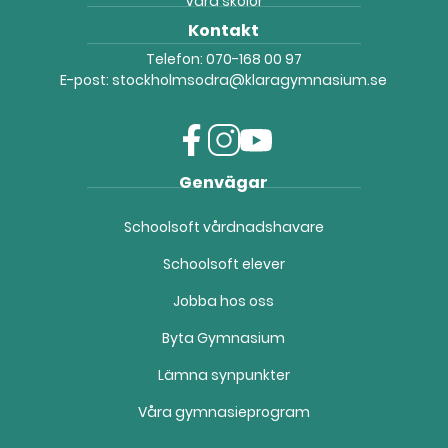
Våra skolor
Kontakt
Telefon:
070-168 00 97
E-post:
stockholmsodra@klaragymnasium.se
f
i
y
Genvägar
a
n
o
c
s
u
Schoolsoft vårdnadshavare
e
t
t
b
a
u
Schoolsoft elever
o
g
b
o
r
e
Jobba hos oss
k
a
(
(
m
ö
Byta Gymnasium
ö
(
p
Lämna synpunkter
p
ö
p
p
p
n
Våra gymnasieprogram
n
p
a
a
n
s