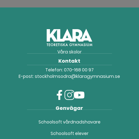
Våra skolor
Kontakt
Telefon:
070-168 00 97
E-post:
stockholmsodra@klaragymnasium.se
f
i
y
Genvägar
a
n
o
c
s
u
Schoolsoft vårdnadshavare
e
t
t
b
a
u
Schoolsoft elever
o
g
b