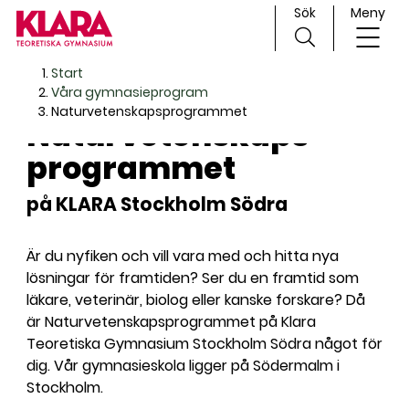
Sök
Meny
H
Huvudnavigation
Start
o
Våra gymnasieprogram
p
Naturvetenskaps­programmet
Naturvetenskaps­­
p
a
programmet
t
i
på KLARA Stockholm Södra
l
l
Är du nyfiken och vill vara med och hitta nya
i
lösningar för framtiden? Ser du en framtid som
n
läkare, veterinär, biolog eller kanske forskare? Då
n
är Naturvetenskapsprogrammet på Klara
e
Teoretiska Gymnasium Stockholm Södra något för
h
dig. Vår gymnasieskola ligger på Södermalm i
å
Stockholm.
l