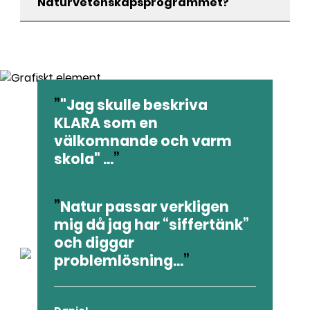
Naturvetenskapsprogrammet?
Elevintervjuer
"Jag skulle beskriva
KLARA som en
välkomnande och varm
skola" ...
Natur passar verkligen
Nike
mig då jag har “siffertänk”
Naturvetenskapsprogrammet
och diggar
problemlösning...