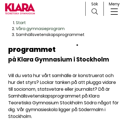
Sök
Meny
H
Huvudnavigation
Start
o
Våra gymnasieprogram
p
Samhällsvetenskaps­programmet
Samhällsvetenskaps­
p
programmet
a
t
på Klara Gymnasium i Stockholm
i
l
l
Vill du veta hur vårt samhälle är konstruerat och
i
hur det styrs? Lockar tanken på att plugga vidare
n
till socionom, statsvetare eller journalist? Då är
n
Samhällsvetenskapsprogrammet på
Klara
e
Teoretiska Gymnasium Stockholm Södra något för
h
dig. Vår gymnasieskola ligger på Södermalm i
å
Stockholm.
l