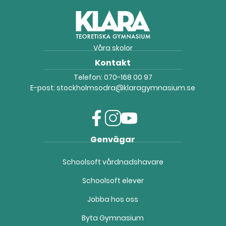
Våra skolor
Kontakt
Telefon:
070-168 00 97
E-post:
stockholmsodra@klaragymnasium.se
f
i
y
Genvägar
a
n
o
c
s
u
Schoolsoft vårdnadshavare
e
t
t
b
a
u
Schoolsoft elever
o
g
b
o
r
e
Jobba hos oss
k
a
(
(
m
ö
Byta Gymnasium
ö
(
p