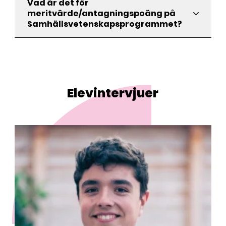
Vad är det för
meritvärde/antagningspoäng på
Samhällsvetenskapsprogrammet?
Elevintervjuer