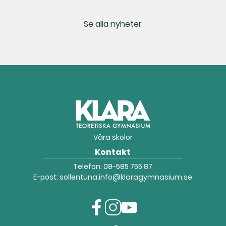
Se alla nyheter
Våra skolor
Kontakt
Telefon:
08-585 755 87
E-post:
sollentuna.info@klaragymnasium.se
f
i
y