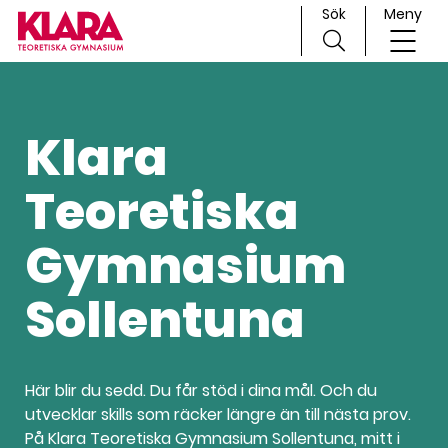
Sök
Meny
H
Huvudnavigation
o
p
Klara
p
a
Teoretiska
t
i
l
Gymnasium
l
i
Sollentuna
n
n
e
h
Här blir du sedd. Du får stöd i dina mål. Och du
å
utvecklar skills som räcker längre än till nästa prov.
l
På Klara Teoretiska Gymnasium Sollentuna, mitt i