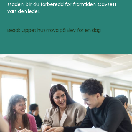
l
staden, blir du förberedd för framtiden. Oavsett
vart den leder.
Besök Öppet hus
Prova på Elev för en dag