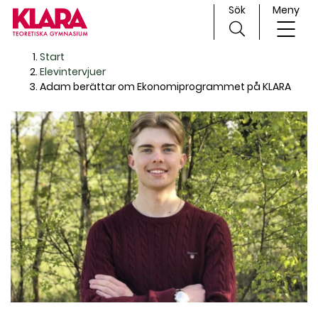
Sök
Meny
H
Huvudnavigation
Start
o
Elevintervjuer
p
Adam berättar om Ekonomiprogrammet på KLARA
p
a
t
i
l
l
i
n
n
e
h
å
l