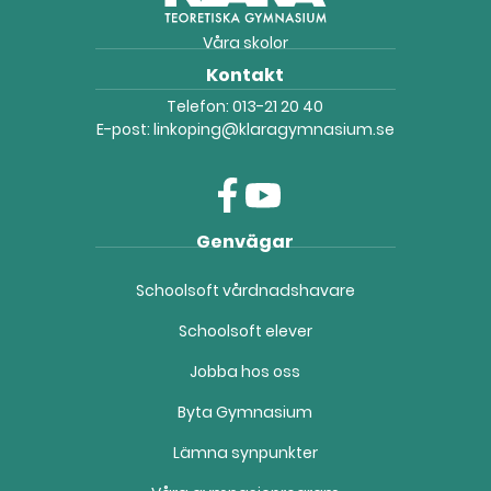
Våra skolor
Kontakt
Telefon:
013-21 20 40
E-post:
linkoping@klaragymnasium.se
f
y
Genvägar
a
o
c
u
Schoolsoft vårdnadshavare
e
t
b
u
Schoolsoft elever
o
b
o
e
Jobba hos oss
k
(
(
ö
Byta Gymnasium
ö
p
Lämna synpunkter
p
p
p
n