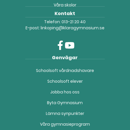
Våra skolor
Kontakt
Telefon:
013-21 20 40
E-post:
linkoping@klaragymnasium.se
f
y
Genvägar
a
o
c
u
Schoolsoft vårdnadshavare
e
t
b
u
Schoolsoft elever
o
b
o
e
Jobba hos oss
k
(
(
ö
Byta Gymnasium
ö
p
Lämna synpunkter
p
p
p
n
Våra gymnasieprogram
n
a