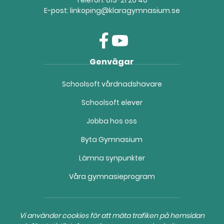
E-post:
linkoping@klaragymnasium.se
f
y
Genvägar
a
o
c
u
Schoolsoft vårdnadshavare
e
t
b
u
Schoolsoft elever
o
b
o
e
Jobba hos oss
k
(
(
ö
Byta Gymnasium
ö
p
Lämna synpunkter
p
p
p
n
Våra gymnasieprogram
n
a
a
s
s
i
i
n
Vi använder cookies för att mäta trafiken på hemsidan
n
y