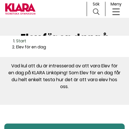
Sök
Meny
H
Huvudnavigation
o
Elev för en dag på
p
Start
p
KLARA Linköping
Elev för en dag
a
t
i
Vad kul att du är intresserad av att vara Elev för
l
en dag på KLARA Linköping! Som Elev för en dag får
l
du helt enkelt testa hur det är att vara elev hos
i
oss.
n
n
e
h
å
l