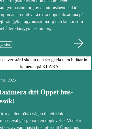
t har registrerats en domän som heter
aragymnasium.org av en utomstående aktör.
 uppmanar er att vara extra uppmärksamma på
jl från @klaragymnasium.org och länkar som
nehåller klaragymnasium.org.
yheter
 maj 2025
aximera ditt Öppet hus-
esök!
 tror att den bästa vägen till ett klokt
mnasieval går genom en upplevelse. Vi delar
d oss av våra bästa tips inför ditt Öppet hus-