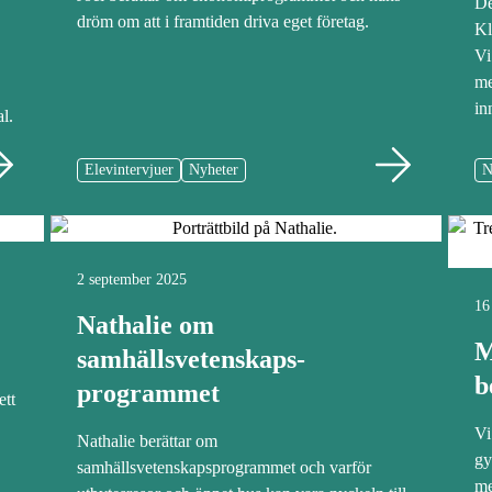
De
dröm om att i framtiden driva eget företag.
Kl
Vi
me
in
l.
Elevintervjuer
Nyheter
N
2 september 2025
16
Nathalie om
M
samhällsvetenskaps­
b
programmet
ett
Vi
Nathalie berättar om
gy
samhällsvetenskapsprogrammet och varför
me