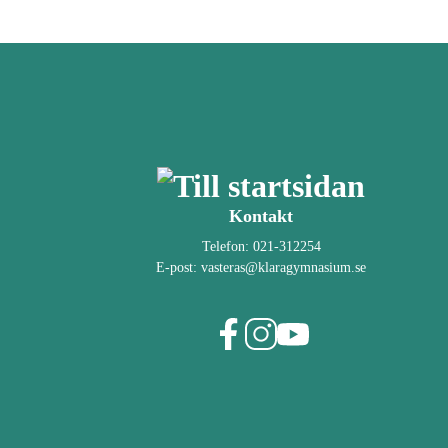
Kontakt
Telefon:
021-312254
E-post:
vasteras@klaragymnasium.se
f
i
y
a
n
o
c
s
u
e
t
t
b
a
u