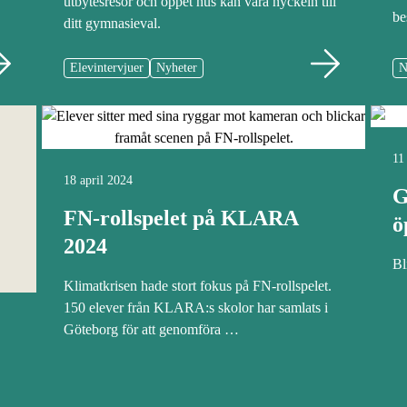
utbytesresor och öppet hus kan vara nyckeln till
be
ditt gymnasieval.
Elevintervjuer
Nyheter
N
11
18 april 2024
G
FN-rollspelet på KLARA
ö
2024
Bl
Klimatkrisen hade stort fokus på FN-rollspelet.
150 elever från KLARA:s skolor har samlats i
Göteborg för att genomföra …