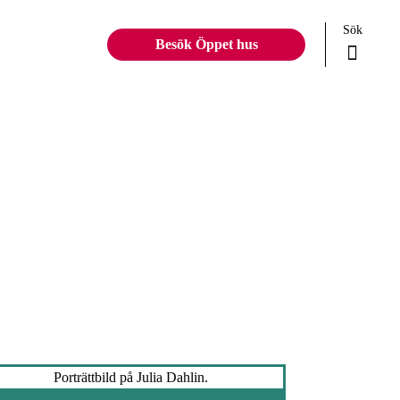
Sök
Besök Öppet hus