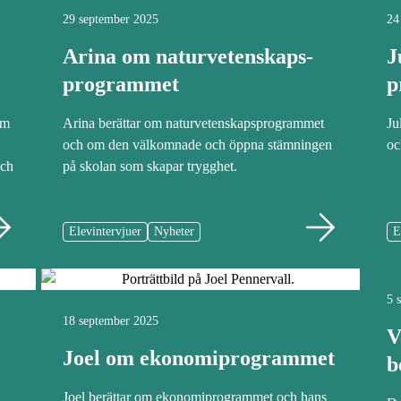
29 september 2025
24
Arina om naturvetenskaps­
J
programmet
p
um
Arina berättar om naturvetenskapsprogrammet
Ju
och om den välkomnade och öppna stämningen
oc
ch
på skolan som skapar trygghet.
Elevintervjuer
Nyheter
E
5 
18 september 2025
V
Joel om ekonomiprogrammet
b
Joel berättar om ekonomiprogrammet och hans