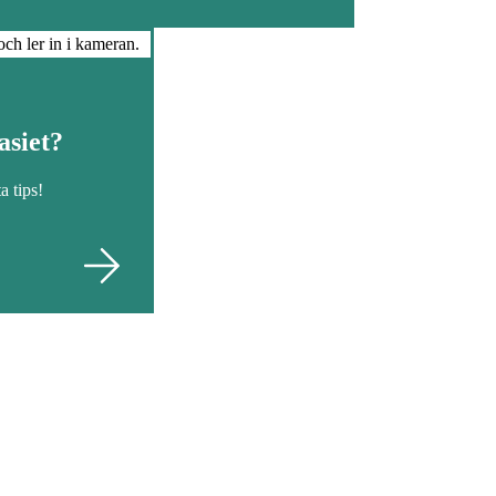
asiet?
a tips!