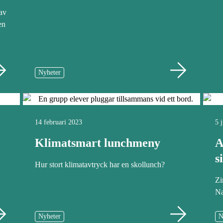
av
en
Nyheter
14 februari 2023
5 
Klimatsmart lunchmeny
A
s
Hur stort klimatavtryck har en skollunch?
Zi
Na
Nyheter
N