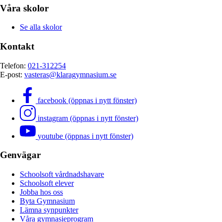
Våra skolor
Se alla skolor
Kontakt
Telefon:
021-312254
E-post:
vasteras@klaragymnasium.se
facebook (öppnas i nytt fönster)
instagram (öppnas i nytt fönster)
youtube (öppnas i nytt fönster)
Genvägar
Schoolsoft vårdnadshavare
Schoolsoft elever
Jobba hos oss
Byta Gymnasium
Lämna synpunkter
Våra gymnasieprogram