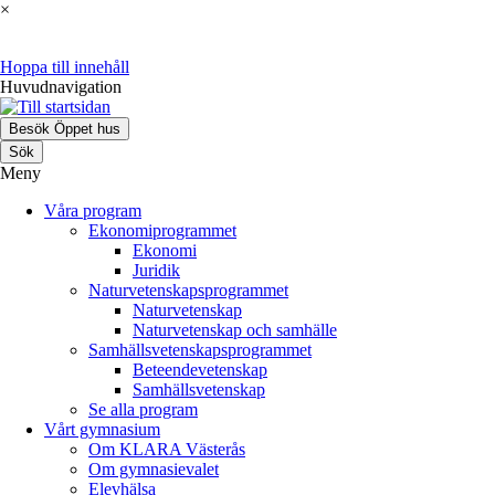
×
Hoppa till innehåll
Huvudnavigation
Besök Öppet hus
Sök
Meny
Våra program
Ekonomiprogrammet
Ekonomi
Juridik
Naturvetenskapsprogrammet
Naturvetenskap
Naturvetenskap och samhälle
Samhällsvetenskaps­programmet
Beteendevetenskap
Samhällsvetenskap
Se alla program
Vårt gymnasium
Om KLARA Västerås
Om gymnasievalet
Elevhälsa