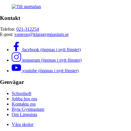
Kontakt
Telefon:
021-312254
E-post:
vasteras@klaragymnasium.se
facebook (öppnas i nytt fönster)
instagram (öppnas i nytt fönster)
youtube (öppnas i nytt fönster)
Genvägar
Schoolsoft
Jobba hos oss
Kontakta oss
Byta Gymnasium
Om Linguista
Våra skolor