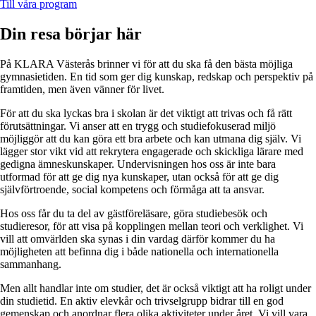
Till våra program
Din resa börjar här
På KLARA Västerås brinner vi för att du ska få den bästa möjliga
gymnasietiden. En tid som ger dig kunskap, redskap och perspektiv på
framtiden, men även vänner för livet.
För att du ska lyckas bra i skolan är det viktigt att trivas och få rätt
förutsättningar. Vi anser att en trygg och studiefokuserad miljö
möjliggör att du kan göra ett bra arbete och kan utmana dig själv. Vi
lägger stor vikt vid att rekrytera engagerade och skickliga lärare med
gedigna ämneskunskaper. Undervisningen hos oss är inte bara
utformad för att ge dig nya kunskaper, utan också för att ge dig
självförtroende, social kompetens och förmåga att ta ansvar.
Hos oss får du ta del av gästföreläsare, göra studiebesök och
studieresor, för att visa på kopplingen mellan teori och verklighet. Vi
vill att omvärlden ska synas i din vardag därför kommer du ha
möjligheten att befinna dig i både nationella och internationella
sammanhang.
Men allt handlar inte om studier, det är också viktigt att ha roligt under
din studietid. En aktiv elevkår och trivselgrupp bidrar till en god
gemenskap och anordnar flera olika aktiviteter under året. Vi vill vara