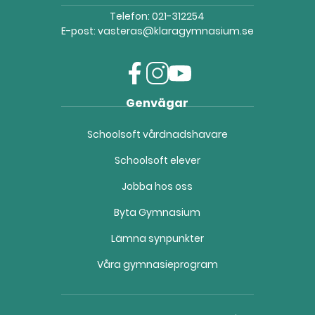
Telefon:
021-312254
E-post:
vasteras@klaragymnasium.se
f
i
y
Genvägar
a
n
o
c
s
u
Schoolsoft vårdnadshavare
e
t
t
b
a
u
Schoolsoft elever
o
g
b
o
r
e
Jobba hos oss
k
a
(
(
m
ö
Byta Gymnasium
ö
(
p
Lämna synpunkter
p
ö
p
p
p
n
Våra gymnasieprogram
n
p
a
a
n
s
s
a
i
i
s
n