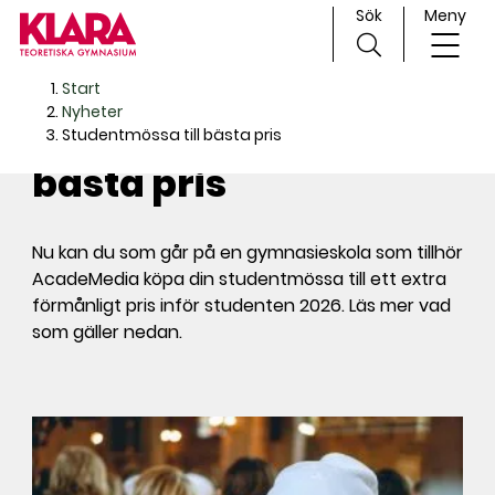
Sök
Meny
H
Huvudnavigation
Start
o
Nyheter
Studentmössa till
p
Studentmössa till bästa pris
p
bästa pris
a
t
i
Nu kan du som går på en gymnasieskola som tillhör
l
AcadeMedia köpa din studentmössa till ett extra
l
förmånligt pris inför studenten 2026. Läs mer vad
i
som gäller nedan.
n
n
e
h
å
l