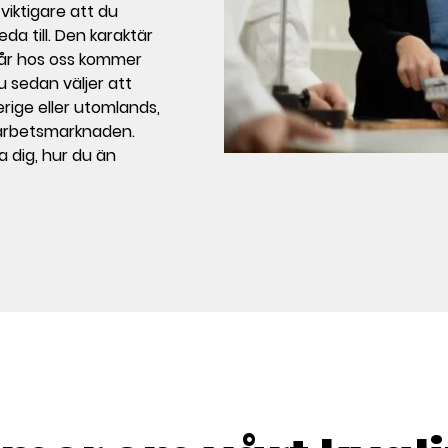
viktigare att du
eda till. Den karaktär
 år hos oss kommer
u sedan väljer att
erige eller utomlands,
å arbetsmarknaden.
 dig, hur du än