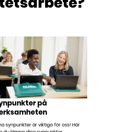
itetsarbete?
ynpunkter på
erksamheten
na synpunkter är viktiga för oss! Här
n du lämna dina synpunkter.