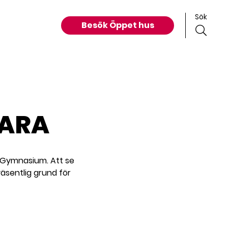
Sök
Besök Öppet hus
LARA
a Gymnasium. Att se
väsentlig grund för