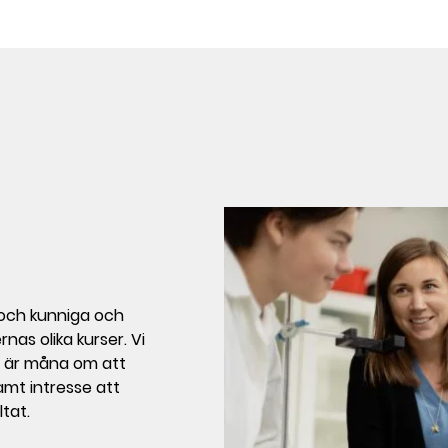
r och kunniga och
as olika kurser. Vi
ch är måna om att
mt intresse att
tat.