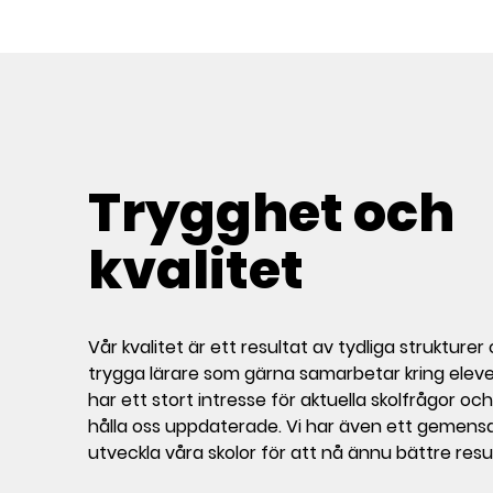
l
l
Trygghet och
kvalitet
Vår kvalitet är ett resultat av tydliga strukture
trygga lärare som gärna samarbetar kring elevern
har ett stort intresse för aktuella skolfrågor o
hålla oss uppdaterade. Vi har även ett gemensa
utveckla våra skolor för att nå ännu bättre resul