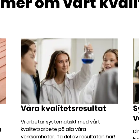
a mer om vårt kval
Våra kvalitetsresultat
S
v
Vi arbetar systematiskt med vårt
g
kvalitetsarbete på alla våra
Di
verksamheter. Ta del av resultaten här!
ka