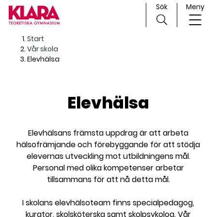
Sök
Meny
H
Huvudnavigation
Start
o
Vår skola
p
Elevhälsa
p
a
t
Elevhälsa
i
l
l
Elevhälsans främsta uppdrag är att arbeta
i
hälsofrämjande och förebyggande för att stödja
n
elevernas utveckling mot utbildningens mål.
n
Personal med olika kompetenser arbetar
e
tillsammans för att nå detta mål.
h
å
I skolans elevhälsoteam finns specialpedagog,
l
kurator, skolsköterska samt skolpsykolog. Vår