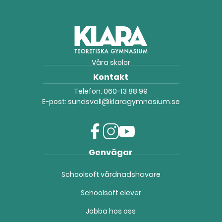
Våra skolor
Kontakt
Telefon:
060-13 88 99
E-post:
sundsvall@klaragymnasium.se
f
i
y
Genvägar
a
n
o
c
s
u
Schoolsoft vårdnadshavare
e
t
t
b
a
u
Schoolsoft elever
o
g
b
o
r
e
Jobba hos oss
k
a
(