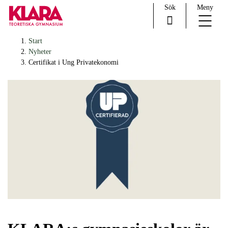
Sök
Meny
H
Huvudnavigation
Start
o
Nyheter
p
Certifikat i Ung Privatekonomi
p
a
t
i
l
l
i
n
n
e
h
å
l