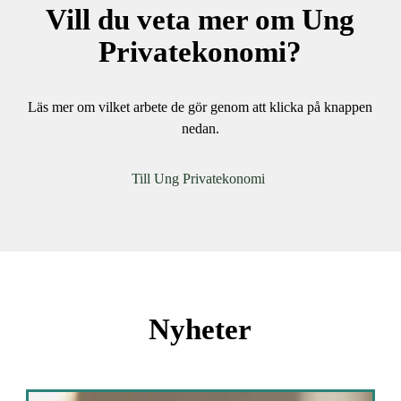
Vill du veta mer om Ung
Privatekonomi?
Läs mer om vilket arbete de gör genom att klicka på knappen
nedan.
(
Till Ung Privatekonomi
ö
p
p
n
a
s
Nyheter
i
n
y
t