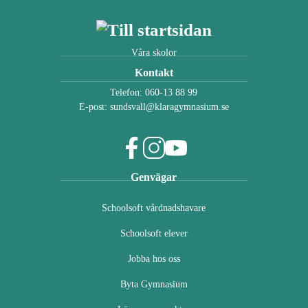
Våra skolor
Kontakt
Telefon:
060-13 88 99
E-post:
sundsvall@klaragymnasium.se
f
i
y
Genvägar
a
n
o
c
s
u
Schoolsoft vårdnadshavare
e
t
t
b
a
u
Schoolsoft elever
o
g
b
o
r
e
Jobba hos oss
k
a
(
(
m
ö
Byta Gymnasium
ö
(
p