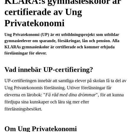
KLARA:s gymnasieskolor är
l
certifierade av Ung
Privatekonomi
Ung Privatekonomi (UP) är ett utbildningsprojekt som utbildar
gymnasieelever om sparande, försäkringar, lån och pension. Alla
KLARAs gymnasieskolor är certifierade och kommer erbjuda
föreläsningar för elever.
Vad innebär UP-certifiering?
UP-certifieringen innebär att samtliga elever på skolan få ta del av
Ung Privatekonomis föreläsning. Utöver föreläsningar får
eleverna en lärobok: "
Få råd med dina drömmar
", för att kunna
fördjupa sina kunskaper och lära sig mer efter
föreläsningsbesöket.
Om Ung Privatekonomi