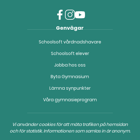
f
i
y
Genvägar
a
n
o
c
s
u
Schoolsoft vårdnadshavare
e
t
t
b
a
u
Schoolsoft elever
o
g
b
o
r
e
Jobba hos oss
k
a
(
(
m
ö
Byta Gymnasium
ö
(
p
Lämna synpunkter
p
ö
p
p
p
n
Våra gymnasieprogram
n
p
a
a
n
s
s
a
i
i
s
n
Vi använder cookies för att mäta trafiken på hemsidan
n
i
y
och för statistik. Informationen som samlas in är anonym.
y
n
t