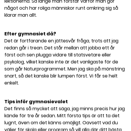
lektionerna. Så länge man förstår varför man gör
något och har roliga människor runt omkring sig så
klarar man allt.
Efter gymnasiet då?
Det är fortfarande en jättesvår fråga, trots att jag
redan går i trean. Det står mellan att jobba ett år
först och sen plugga vidare till statsvetare eller
psykolog, vilket kanske inte är det vanligaste för de
som går Naturprogrammet. Men jag ska på mönstring
snart, så det kanske blir lumpen först. Vi får se helt
enkelt.
Tips inför gymnasievalet
Det finns så mycket att säga, jag minns precis hur jag
kände för tre år sedan. Mitt första tips är att ta det
lugnt, även om det känns omöjligt. Oavsett vad du
väljer för skola eller program så vill alla där ditt bästa