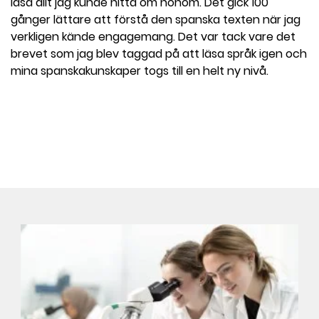
läsa allt jag kunde hitta om honom. Det gick 100
gånger lättare att förstå den spanska texten när jag
verkligen kände engagemang. Det var tack vare det
brevet som jag blev taggad på att läsa språk igen och
mina spanskakunskaper togs till en helt ny nivå.