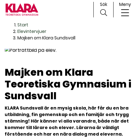
Sök
Meny
H
Huvudnavigation
Start
o
Elevintervjuer
p
Majken om Klara Sundsvall
p
a
t
i
Majken om Klara
l
Teoretiska Gymnasium i
l
i
Sundsvall
n
n
KLARA Sundsvall är en mysig skola, här får du en bra
e
utbildning, fin gemenskap och en familjär och trygg
h
stämning! Här känner vi alla varandra, både när det
å
kommer till lärare och elever. Lärarna är väldigt
l
förstående och har en nära dialog med eleverna.