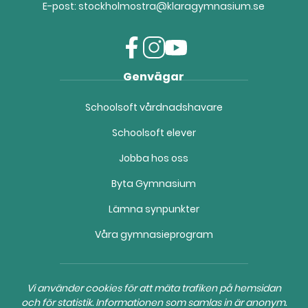
E-post:
stockholmostra@klaragymnasium.se
f
i
y
Genvägar
a
n
o
c
s
u
Schoolsoft vårdnadshavare
e
t
t
b
a
u
Schoolsoft elever
o
g
b
o
r
e
Jobba hos oss
k
a
(
(
m
ö
Byta Gymnasium
ö
(
p
Lämna synpunkter
p
ö
p
p
p
n
Våra gymnasieprogram
n
p
a
a
n
s
s
a
i
i
s
n
Vi använder cookies för att mäta trafiken på hemsidan
n
i
y
och för statistik. Informationen som samlas in är anonym.