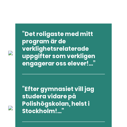
Elevintervjuer
Det roligaste med mitt
program är de
verklighetsrelaterade
uppgifter som verkligen
engagerar oss elever!...
Felix
Efter gymnasiet vill jag
Samhällsvetenskapsprogramme
studera vidare på
t
Polishögskolan, helst i
Stockholm!...