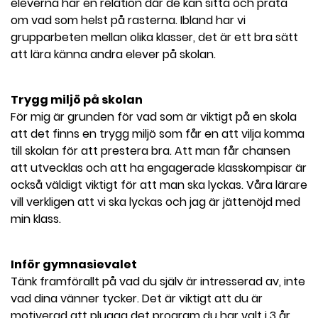
eleverna har en relation där de kan sitta och prata
om vad som helst på rasterna. Ibland har vi
grupparbeten mellan olika klasser, det är ett bra sätt
att lära känna andra elever på skolan.
Trygg miljö på skolan
För mig är grunden för vad som är viktigt på en skola
att det finns en trygg miljö som får en att vilja komma
till skolan för att prestera bra. Att man får chansen
att utvecklas och att ha engagerade klasskompisar är
också väldigt viktigt för att man ska lyckas. Våra lärare
vill verkligen att vi ska lyckas och jag är jättenöjd med
min klass.
Inför gymnasievalet
Tänk framförallt på vad du själv är intresserad av, inte
vad dina vänner tycker. Det är viktigt att du är
motiverad att plugga det program du har valt i 3 år,