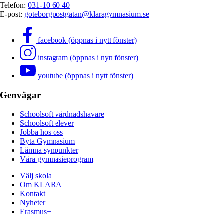
Telefon:
031-10 60 40
E-post:
goteborgpostgatan@klaragymnasium.se
facebook (öppnas i nytt fönster)
instagram (öppnas i nytt fönster)
youtube (öppnas i nytt fönster)
Genvägar
Schoolsoft vårdnadshavare
Schoolsoft elever
Jobba hos oss
Byta Gymnasium
Lämna synpunkter
Våra gymnasieprogram
Välj skola
Om KLARA
Kontakt
Nyheter
Erasmus+