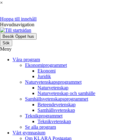
×
Hoppa till innehåll
Huvudnavigation
Besök Öppet hus
Sök
Meny
Våra program
Ekonomiprogrammet
Ekonomi
Juridik
Naturvetenskapsprogrammet
Naturvetenskap
Naturvetenskap och samhälle
Samhällsvetenskaps­programmet
Beteendevetenskap
Samhällsvetenskap
Teknikprogrammet
Teknikvetenskap
Se alla program
Vårt gymnasium
Om KLARA Postgatan