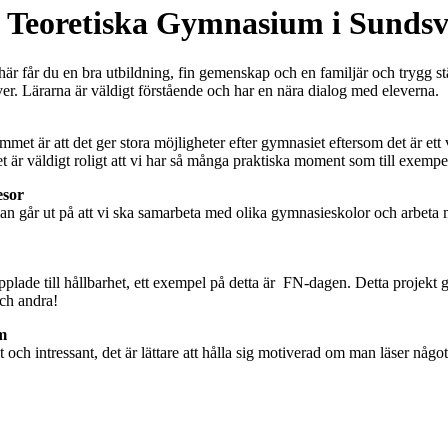
Teoretiska Gymnasium i Sundsv
 får du en bra utbildning, fin gemenskap och en familjär och trygg st
ver. Lärarna är väldigt förstående och har en nära dialog med eleverna.
t är att det ger stora möjligheter efter gymnasiet eftersom det är ett 
et är väldigt roligt att vi har så många praktiska moment som till exempe
esor
resan går ut på att vi ska samarbeta med olika gymnasieskolor och arbeta 
lade till hållbarhet, ett exempel på detta är FN-dagen. Detta projekt går
och andra!
m
t och intressant, det är lättare att hålla sig motiverad om man läser någo