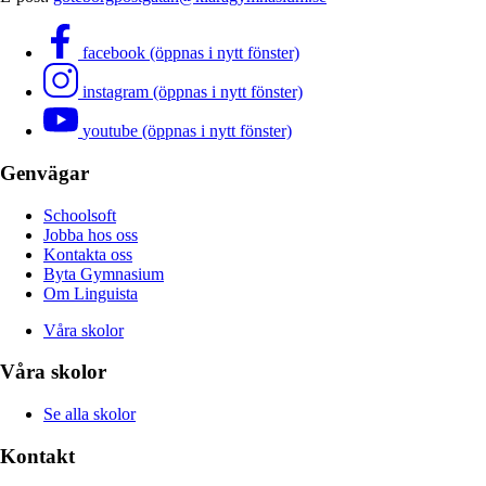
facebook (öppnas i nytt fönster)
instagram (öppnas i nytt fönster)
youtube (öppnas i nytt fönster)
Genvägar
Schoolsoft
Jobba hos oss
Kontakta oss
Byta Gymnasium
Om Linguista
Våra skolor
Våra skolor
Se alla skolor
Kontakt