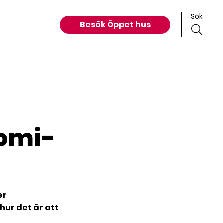
Sök
Besök Öppet hus
omi-
er
hur det är att