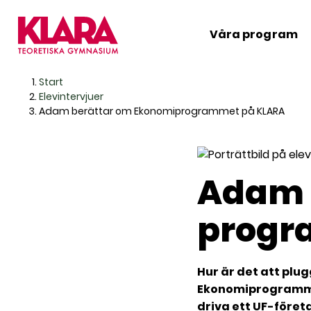
Våra program
H
Huvudnavigation
Start
o
Elevintervjuer
p
Adam berättar om Ekonomiprogrammet på KLARA
p
a
t
i
Adam 
l
l
progr
i
n
n
Hur är det att plu
e
Ekonomiprogrammet 
h
driva ett UF-företa
å