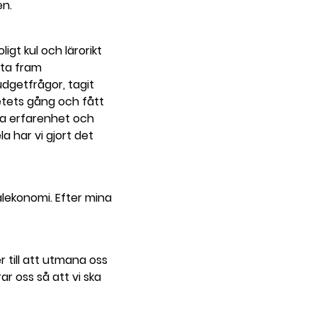
en.
igt kul och lärorikt
 ta fram
udgetfrågor, tagit
etets gång och fått
bra erfarenhet och
la har vi gjort det
alekonomi. Efter mina
r till att utmana oss
ar oss så att vi ska