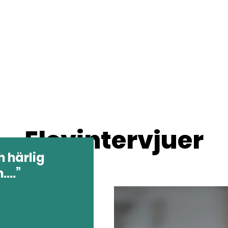
Elevintervjuer
h härlig
...