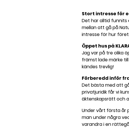
l
l
Stort intresse för
Det har alltid funnits 
mellan att gå på Na
intresse för hur före
Öppet hus på KLAR
Jag var på tre olika ö
främst lade märke til
kändes trevlig!
Förberedd inför f
Det bästa med att gå 
privatjuridik får vi 
äktenskapsrätt och 
Under vårt första år 
man under några veck
varandra i en rättegå