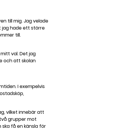
ven till mig. Jag velade
jag hade ett större
mmer till.
mitt val. Det jag
e och att skolan
mtiden. I exempelvis
bostadsköp,
, vilket innebär att
 två grupper mot
 ska få en känsla för