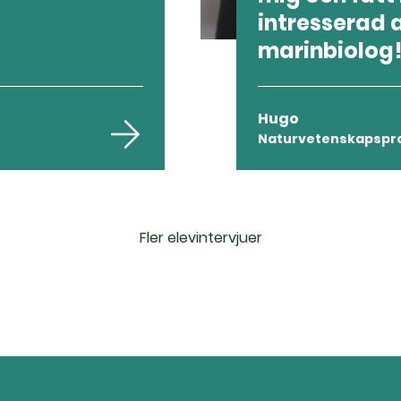
intresserad a
marinbiolog!.
Hugo
Naturvetenskapsp
Fler elevintervjuer