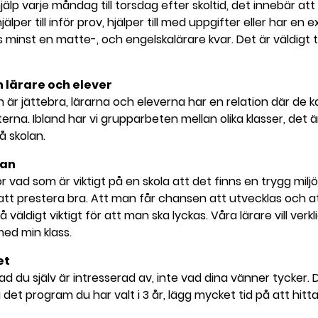
jälp varje måndag till torsdag efter skoltid, det innebär att
jälper till inför prov, hjälper till med uppgifter eller har e
 minst en matte-, och engelskalärare kvar. Det är väldigt
n lärare och elever
är jättebra, lärarna och eleverna har en relation där de 
rna. Ibland har vi grupparbeten mellan olika klasser, det är
å skolan.
lan
 vad som är viktigt på en skola att det finns en trygg miljö 
r att prestera bra. Att man får chansen att utvecklas och
väldigt viktigt för att man ska lyckas. Våra lärare vill verkl
med min klass.
et
d du själv är intresserad av, inte vad dina vänner tycker. De
det program du har valt i 3 år, lägg mycket tid på att hit