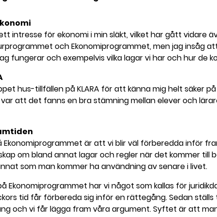
 ekonomi
ett intresse för ekonomi i min släkt, vilket har gått vidare ä
turprogrammet och Ekonomiprogrammet, men jag insåg att 
tag fungerar och exempelvis vilka lagar vi har och hur de ko
A
ppet hus-tillfällen på KLARA för att känna mig helt säker på 
l var att det fanns en bra stämning mellan elever och lärar
ramtiden
Ekonomiprogrammet är att vi blir väl förberedda inför fra
kunskap om bland annat lagar och regler när det kommer till 
annat som man kommer ha användning av senare i livet.
på Ekonomiprogrammet har vi något som kallas för juridikdag
ors tid får förbereda sig inför en rättegång. Sedan ställs
ng och vi får lägga fram våra argument. Syftet är att man