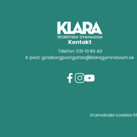
Kontakt
Telefon:
031-10 60 40
E-post:
goteborgpostgatan@klaragymnasium.se
f
i
y
a
n
o
c
s
u
e
t
t
b
a
u
Vi använder cookies fö
o
g
b
o
r
e
k
a
(
(
m
ö