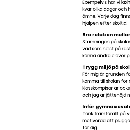
Exempelvis har vi läxh
kvar olika dagar och h
ämne. Varje dag finns
hjälpen efter skoltid.
Bra relation mella
Stämningen på skolan 
vad som helst på raste
känna andra elever p
Trygg miljö på sko
För mig är grunden för
komma till skolan fö
klasskompisar är också 
och jag är jättenöjd 
Inför gymnasieval
Tänk framförallt på va
motiverad att plugga 
för dig.