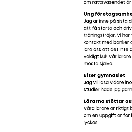
om rättsväsendet är 
Ung företagsamh
Jag är inne på sista 
att få starta och dri
träningströjor. Vi ha
kontakt med banker o
lära oss att det inte 
väldigt kul! Vår lärar
mesta själva.
Efter gymnasiet
Jag vill läsa vidare 
studier hade jag gärn
Lärarna stöttar os
Våra lärare är riktigt
om en uppgift är för l
lyckas.