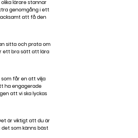
 olika lärare stannar
n extra genomgång i ett
 tacksamt att få den
kan sitta och prata om
 ett bra sätt att lära
som får en att vilja
 att ha engagerade
igen att vi ska lyckas
t är viktigt att du är
ta det som känns bäst