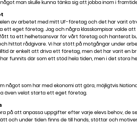
något man skulle kunna tänka sig att jobba inom i framtid
et
delen av arbetet med mitt UF-företag och det har varit otrol
va ett eget företag. Jag och några klasskompisar valde att
r fått ta ett helhetsansvar för vårt företag och hanterat b
ch hittat rådgivare. Vi har stött på motgångar under arb
alltid är enkelt att driva ett företag, men det har varit en 
e har funnits där som ett stöd hela tiden, men i det stora he
inom något som har med ekonomi att göra, möjligtvis Nation
a även velat starta ett eget företag.
s
 bra på att anpassa uppgifter efter varje elevs behov, de se
ätt och under tiden finns de till hands, stöttar och motiver