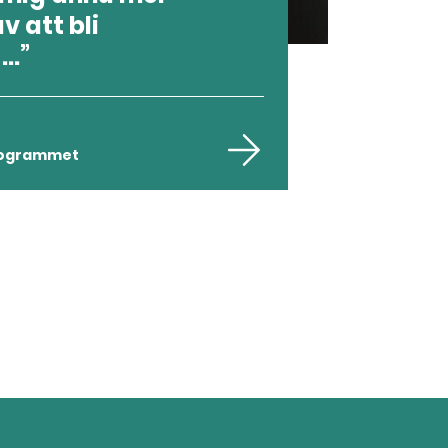
v att bli
..
rogrammet