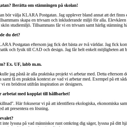
atan? Berätta om stämningen på skolan!
 man bör välja KLARA Postgatan. Jag upplever bland annat att det finns 
 tillsammans skapa en trivsam och inkluderande miljö för alla. Elevkår
 skön studiemiljö. Tillsammans får vi en trivsam samt härlig stämning h
lde du det?
RA Postgatan eftersom jag fick det bästa av två världar. Jag fick ko
matik och fysik till CAD och design. Jag får helt enkelt möjligheten att 
am? Ex. UF, labb m.m.
le jag påstå är alla praktiska projekt vi arbetar med. Detta eftersom de
samt få en praktisk kontext av vad vi arbetar med. Exempel på ett sådan
 vi en brödrost utifrån inspiration av designers.
r arbetat med kopplat till hållbarhet!
llnad''. Här fokuserar vi på att identifiera ekologiska, ekonomiska sam
ed att presentera en lösning.
evalet?
tt inte lyssna på vad människor runt omkring dig säger, lyssna på ditt hjä