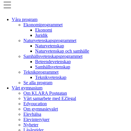
Våra program
Ekonomiprogrammet
Ekonomi
Juridik
Naturvetenskapsprogrammet
Naturvetenskap
Naturvetenskap och samhälle
Samhällsvetenskaps­programmet
Beteendevetenskap
Samhällsvetenskap
Teknikprogrammet
Teknikvetenskap
Se alla program
Vårt gymnasium
Om KLARA Postgatan
Vårt samarbete med EZlegal
Edyoucation
Om gymnasievalet
Elevhälsa
Elevintervjuer
Nyheter
Läsårstider