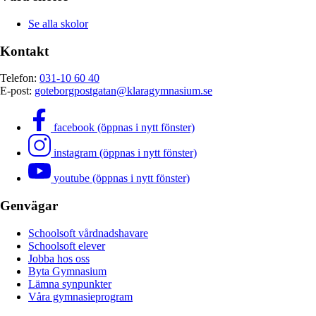
Se alla skolor
Kontakt
Telefon:
031-10 60 40
E-post:
goteborgpostgatan@klaragymnasium.se
facebook (öppnas i nytt fönster)
instagram (öppnas i nytt fönster)
youtube (öppnas i nytt fönster)
Genvägar
Schoolsoft vårdnadshavare
Schoolsoft elever
Jobba hos oss
Byta Gymnasium
Lämna synpunkter
Våra gymnasieprogram