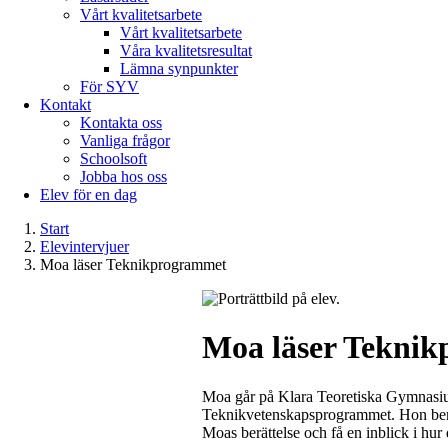
Vårt kvalitetsarbete
Vårt kvalitetsarbete
Våra kvalitetsresultat
Lämna synpunkter
För SYV
Kontakt
Kontakta oss
Vanliga frågor
Schoolsoft
Jobba hos oss
Elev för en dag
Start
Elevintervjuer
Moa läser Teknikprogrammet
Moa läser Tekni
Moa går på Klara Teoretiska Gymnasium
Teknikvetenskapsprogrammet. Hon berät
Moas berättelse och få en inblick i hu