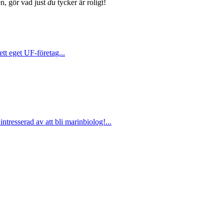
en, gör vad just
du
tycker är roligt!
 ett eget UF-företag...
ntresserad av att bli marinbiolog!...