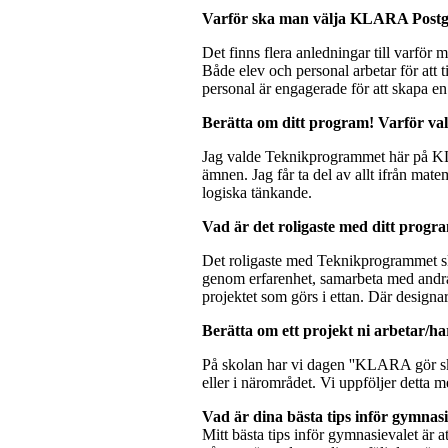
Varför ska man välja KLARA Postg
Det finns flera anledningar till varför
Både elev och personal arbetar för att
personal är engagerade för att skapa en
Berätta om ditt program! Varför va
Jag valde Teknikprogrammet här på KLA
ämnen. Jag får ta del av allt ifrån mate
logiska tänkande.
Vad är det roligaste med ditt progr
Det roligaste med Teknikprogrammet skul
genom erfarenhet, samarbeta med andra 
projektet som görs i ettan. Där designar
Berätta om ett projekt ni arbetar/ha
På skolan har vi dagen ''KLARA gör ski
eller i närområdet. Vi uppföljer detta m
Vad är dina bästa tips inför gymnasi
Mitt bästa tips inför gymnasievalet är a