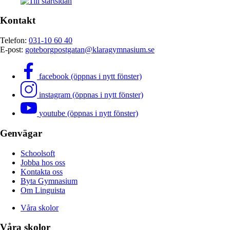
Kontakt
Telefon:
031-10 60 40
E-post:
goteborgpostgatan@klaragymnasium.se
facebook (öppnas i nytt fönster)
instagram (öppnas i nytt fönster)
youtube (öppnas i nytt fönster)
Genvägar
Schoolsoft
Jobba hos oss
Kontakta oss
Byta Gymnasium
Om Linguista
Våra skolor
Våra skolor