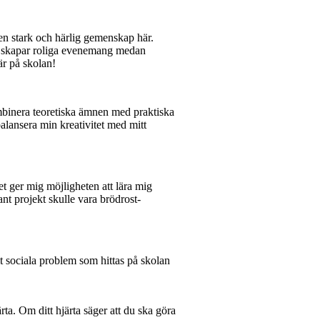
en stark och härlig gemenskap här.
en skapar roliga evenemang medan
är på skolan!
mbinera teoretiska ämnen med praktiska
balansera min kreativitet med mitt
t ger mig möjligheten att lära mig
t projekt skulle vara brödrost-
t sociala problem som hittas på skolan
rta. Om ditt hjärta säger att du ska göra