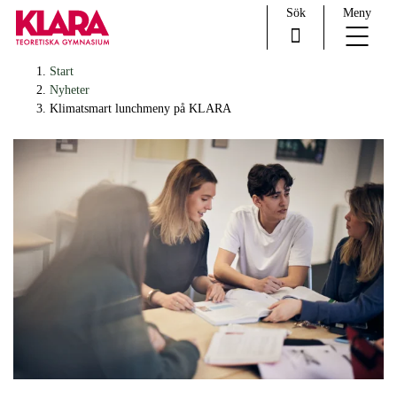
Sök
Meny
H
Huvudnavigation
Start
o
Nyheter
p
Klimatsmart lunchmeny på KLARA
p
a
t
i
l
l
i
n
n
e
h
å
l