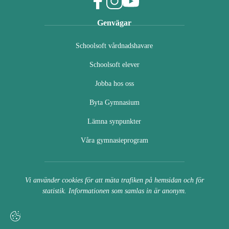
f
i
y
Genvägar
a
n
o
c
s
u
Schoolsoft vårdnadshavare
e
t
t
b
a
u
Schoolsoft elever
o
g
b
o
r
e
Jobba hos oss
k
a
(
(
m
ö
Byta Gymnasium
ö
(
p
Lämna synpunkter
p
ö
p
p
p
n
Våra gymnasieprogram
n
p
a
a
n
s
s
a
i
i
s
n
Vi använder cookies för att mäta trafiken på hemsidan och för
n
i
y
statistik. Informationen som samlas in är anonym.
y
n
t
t
y
t
t
t
f
f
t
ö